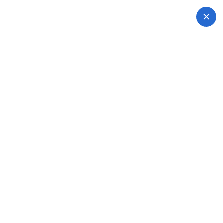
登录平台
✕
标签云列表
按标签聚合浏览相关文章
爆款短剧女主计谋逆袭反 平博体育 派结局，剧情反转