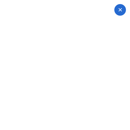
登录平台
✕
标签云列表
按标签聚合浏览相关文章
皇马巴萨关键球员伤病对联赛战力影响对比