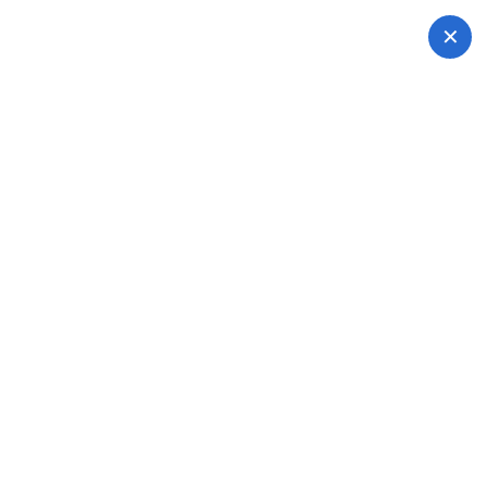
登录平台
✕
标签云列表
按标签聚合浏览相关文章
平台规则调整关键细节 - 平博体育