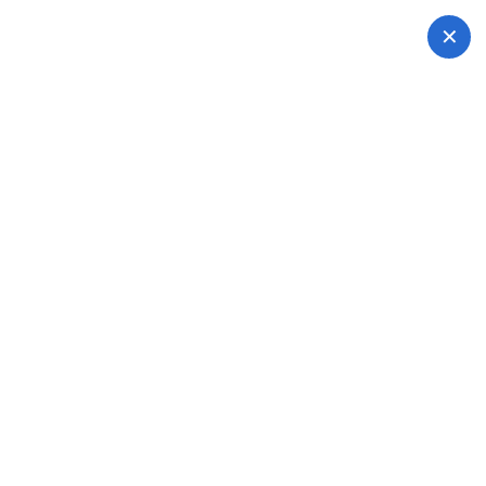
登录平台
✕
标签云列表
按标签聚合浏览相关文章
电竞战队核心选手转会，战力对比影响分析