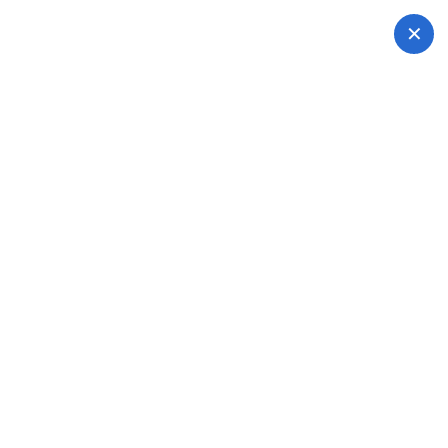
登录平台
✕
标签云列表
按标签聚合浏览相关文章
《封神》角色人设争议，观众偏好分化，评分差异分析