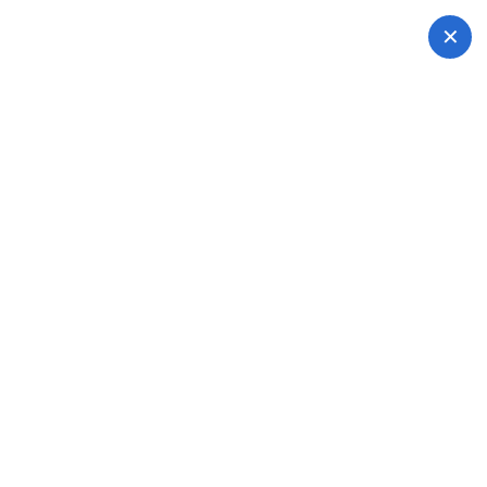
登录平台
✕
标签云列表
按标签聚合浏览相关文章
《星际霸主》女主智取星际联盟，机甲升级战力对比分