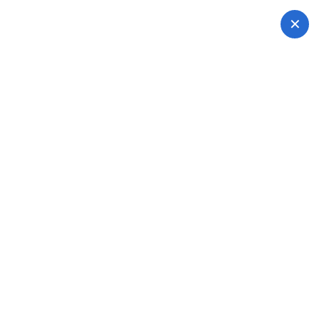
登录平台
✕
标签云列表
按标签聚合浏览相关文章
《星际霸主》女主智取联盟，机甲战力对比分析