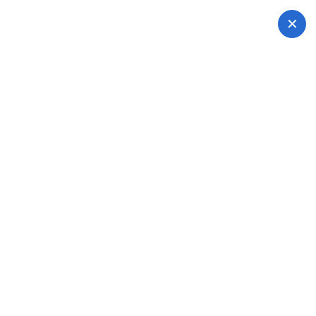
登录平台
✕
标签云列表
按标签聚合浏览相关文章
电竞战队核心选手转会，战力对比影响分析