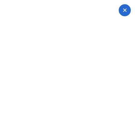
登录平台
✕
标签云列表
按标签聚合浏览相关文章
书荒期如何高效梳理阅读 平博体育 进度？多维度推荐