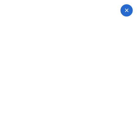
✕
育
资讯中心
联系我们
登录平台