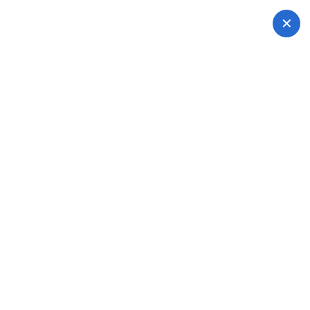
登录平台
✕
标签云列表
按标签聚合浏览相关文章
华为手机变焦对比苹果，用户体验差异分析