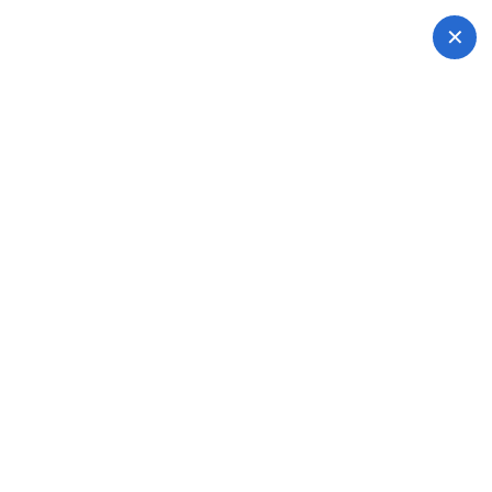
登录平台
✕
标签云列表
按标签聚合浏览相关文章
皇马巴萨关键球员伤病对比分析