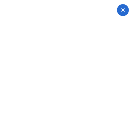
登录平台
✕
标签云列表
按标签聚合浏览相关文章
《封神第一部》角色人设分歧，观众喜好差异，评分差