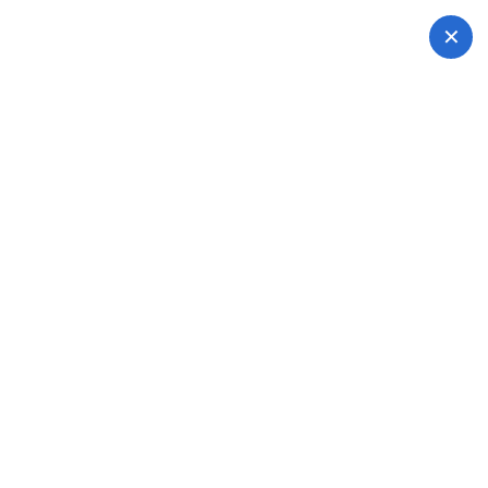
登录平台
✕
争议判罚 进展梳理
2026-05-20
平博体育
行业资讯
FAQ