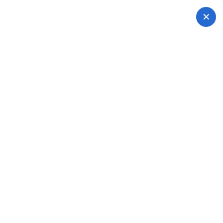
登录平台
✕
资讯中心
了解最新的行业动态和资讯信息
网文女主计谋逆袭，反派结局反转受关注